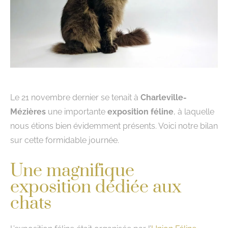
Le 21 novembre dernier se tenait à
Charleville-
Mézières
une importante
exposition féline
, à laquelle
nous étions bien évidemment présents. Voici notre bilan
sur cette formidable journée.
Une magnifique
exposition dédiée aux
chats