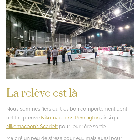
La relève est là
Nous sommes fiers du très bon comportement dont
ont fait preuve
Nikomacoon’s Remington
ainsi que
Nikomacoon’s Scarlett
pour leur 1ère sortie.
Malgré un peu de stress pour eux mais aussi pour