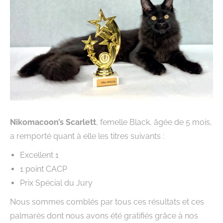
Nikomacoon’s Scarlett
, femelle Black, âgée de 5 mois,
a remporté quant à elle les titres suivants :
Excellent 1
1 point CACP
Prix Spécial du Jury
Nous sommes comblés par tous ces résultats et ces
palmarès dont nous avons été gratifiés grâce à nos