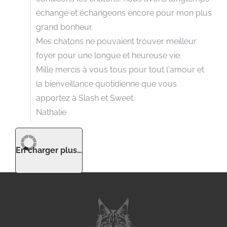
échangé et échangeons encore pour mon plus
grand bonheur.
Mes chatons ne pouvaient trouver meilleur
foyer pour une longue et heureuse vie.
Mille mercis à vous tous pour tout l'amour et
la bienveillance quotidienne que vous
apportez à Slash et Sweet.
Nathalie
En charger plus…