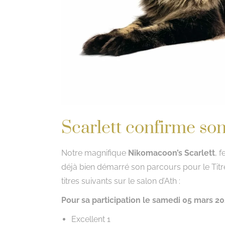
Scarlett confirme son
Notre magnifique
Nikomacoon’s Scarlett
, 
déjà bien démarré son parcours pour le Titr
titres suivants sur le salon d’Ath :
Pour sa participation le samedi 05 mars 20
Excellent 1