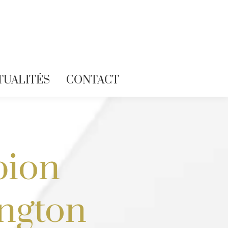
TUALITÉS
CONTACT
pion
ington