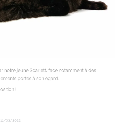
r notre jeune Scarlett, face notamment à des
gements portés à son égard.
sition !
11/03/2022