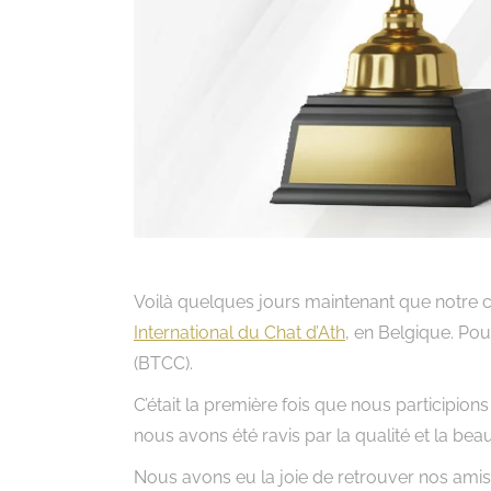
Voilà quelques jours maintenant que notre c
International du Chat d’Ath
, en Belgique. Pou
(BTCC).
C’était la première fois que nous participions
nous avons été ravis par la qualité et la be
Nous avons eu la joie de retrouver nos amis