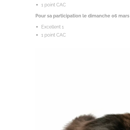
1 point CAC
Pour sa participation le dimanche 06 mars
Excellent 1
1 point CAC