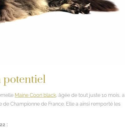
 potentiel
femelle
Maine Coon black
, âgée de tout juste 10 mois, a
e de Championne de France. Elle a ainsi remporté les
22 :