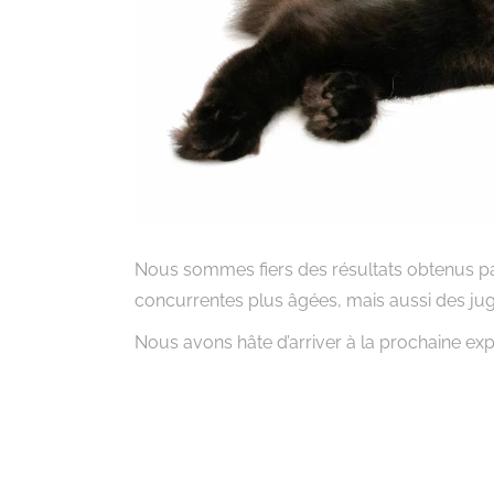
Nous sommes fiers des résultats obtenus pa
concurrentes plus âgées, mais aussi des ju
Nous avons hâte d’arriver à la prochaine expo