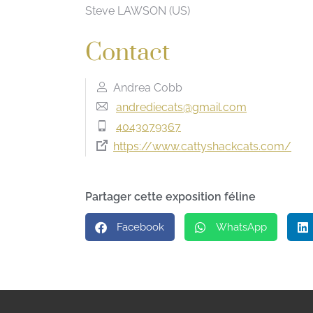
Steve LAWSON (US)
Contact
Andrea Cobb
andrediecats@gmail.com
4043079367
https://www.cattyshackcats.com/
Partager cette exposition féline
Facebook
WhatsApp