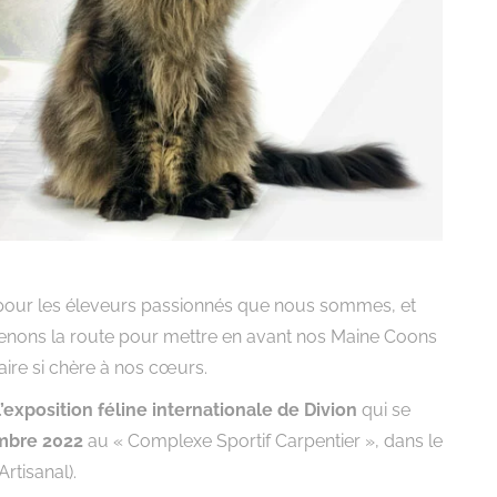
si pour les éleveurs passionnés que nous sommes, et
renons la route pour mettre en avant nos Maine Coons
aire si chère à nos cœurs.
l’exposition féline internationale de Divion
qui se
mbre 2022
au « Complexe Sportif Carpentier », dans le
rtisanal).