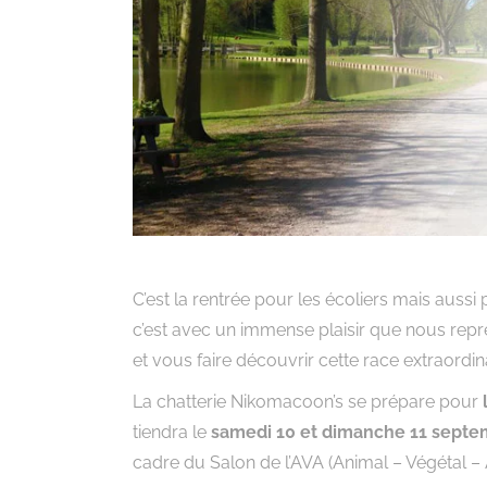
C’est la rentrée pour les écoliers mais aus
c’est avec un immense plaisir que nous rep
et vous faire découvrir cette race extraordin
La chatterie Nikomacoon’s se prépare pour
tiendra le
samedi 10 et dimanche 11 septe
cadre du Salon de l’AVA (Animal – Végétal – A