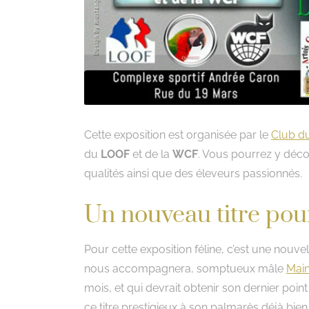
Cette exposition est organisée par le
Club d
du
LOOF
et de la
WCF
. Vous pourrez y déc
qualités ainsi que des éleveurs passionnés.
Un nouveau titre po
Pour cette exposition féline, c’est une nouve
nous accompagnera, somptueux mâle
Main
mois, et qui devrait obtenir son dernier point
ce titre prestigieux à son palmarès déjà bien f