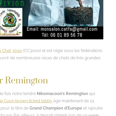
u Chat 3000
(CC3000) et est régie sous les fédérations
ouvrir de nombreuses races de chats de très grandes
ur Remington
lle fois notre tendre
Nikomacoon’s Remington
qui
e Coon brown ticked tabby
âgé maintenant de 23
 pour le titre de
Grand Champion d’Europe
et rajouter
ourni. Par ailleurs, il devrait obtenir lors de ce week-