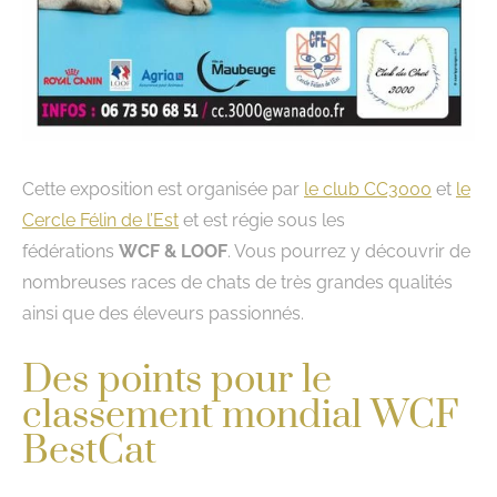
Cette exposition est organisée par
le club CC3000
et
le
Cercle Félin de l’Est
et est régie sous les
fédérations
WCF & LOOF
. Vous pourrez y découvrir de
nombreuses races de chats de très grandes qualités
ainsi que des éleveurs passionnés.
Des points pour le
classement mondial WCF
BestCat